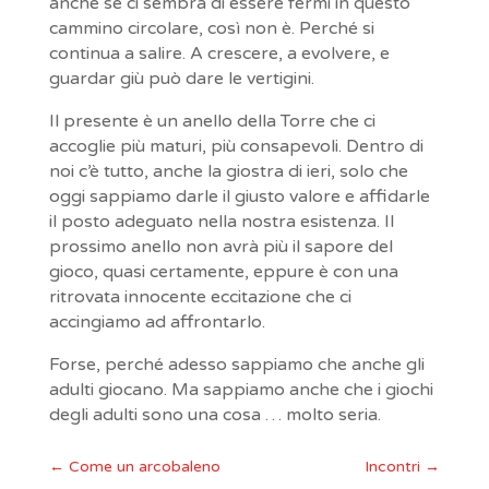
anche se ci sembra di essere fermi in questo
cammino circolare, così non è. Perché si
continua a salire. A crescere, a evolvere, e
guardar giù può dare le vertigini.
Il presente è un anello della Torre che ci
accoglie più maturi, più consapevoli. Dentro di
noi c’è tutto, anche la giostra di ieri, solo che
oggi sappiamo darle il giusto valore e affidarle
il posto adeguato nella nostra esistenza. Il
prossimo anello non avrà più il sapore del
gioco, quasi certamente, eppure è con una
ritrovata innocente eccitazione che ci
accingiamo ad affrontarlo.
Forse, perché adesso sappiamo che anche gli
adulti giocano. Ma sappiamo anche che i giochi
degli adulti sono una cosa … molto seria.
←
Come un arcobaleno
Incontri
→