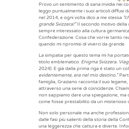
Provo un sentimento di sana invidia nei co
leggo puntualmente i suoi articoli diffusi d
nel 2014, e ogni volta dico a me stessa
“c
grande Svizzera!”
Il secondo motivo della m
sempre interessato alla cultura germanica, 
Confederazione. Cosa che vorrei tanto rea
quando mi ripromisi di viverci da grande.
La simpatia per questo tema mi ha portato
titolo emblematico:
Enigma Svizzera. Viagg
2024). E già dalla prima riga è stato un 
evidentemente, era nel mio destino.”
Parte
famiglia, Graziano racconta il suo legame
attraverso una serie di coincidenze. Chiamia
non sappiamo dare una spiegazione, ma c
come fosse prestabilito da un misterioso d
Non solo personale ma anche professional
dalle fasi più salienti della storia della C
una leggerezza che cattura e diverte. Info