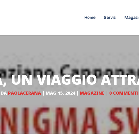
Home
Servizi
Magazi
, UN VIAGGIO ATT
DA
PAOLACERANA
|
MAG 15, 2024
|
MAGAZINE
|
0 COMMENTI