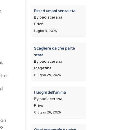
a
Esseri umani senza età
a
By paolacerana
Privé
Luglio 3, 2026
Scegliere da che parte
stare
By paolacerana
i,
Magazine
i di
Giugno 29, 2026
li
I luoghi dell’anima
By paolacerana
Privé
Giugno 26, 2026
 con
no