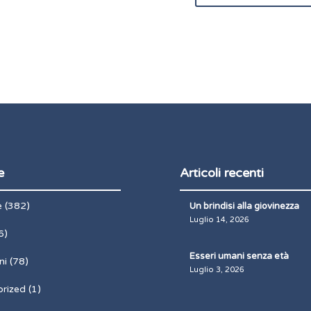
e
Articoli recenti
e
(382)
Un brindisi alla giovinezza
Luglio 14, 2026
6)
Esseri umani senza età
ni
(78)
Luglio 3, 2026
rized
(1)