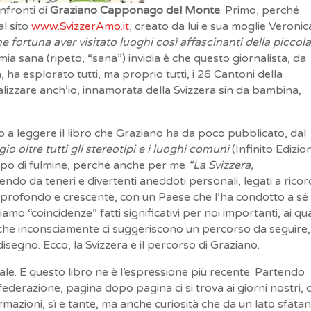
nfronti di
Graziano Capponago del Monte
. Primo, perché
al sito
www.SvizzerAmo.it
, creato da lui e sua moglie Veronic
he fortuna aver visitato luoghi così affascinanti della piccol
ia sana (ripeto, “sana”) invidia è che questo giornalista, da
ha esplorato tutti, ma proprio tutti, i 26 Cantoni della
lizzare anch’io, innamorata della Svizzera sin da bambina,
 a leggere il libro che Graziano ha da poco pubblicato, dal
io oltre tutti gli stereotipi e i luoghi comuni
(Infinito Edizion
colpo di fulmine, perché anche per me
“La Svizzera,
ndo da teneri e divertenti aneddoti personali, legati a ricord
, profondo e crescente, con un Paese che l’ha condotto a sé
mo “coincidenze” fatti significativi per noi importanti, ai qua
he inconsciamente ci suggeriscono un percorso da seguire,
isegno. Ecco, la Svizzera è il percorso di Graziano.
e. E questo libro ne è l’espressione più recente. Partendo
onfederazione, pagina dopo pagina ci si trova ai giorni nostri,
rmazioni, sì e tante, ma anche curiosità che da un lato sfata