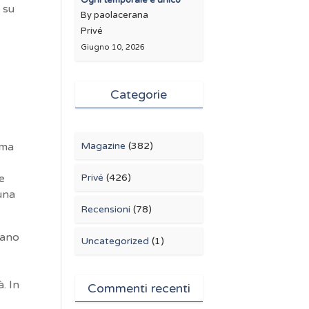
Ogni temporale è unico
 su
By paolacerana
Privé
Giugno 10, 2026
Categorie
ema
Magazine
(382)
le
Privé
(426)
una
Recensioni
(78)
iano
Uncategorized
(1)
. In
Commenti recenti