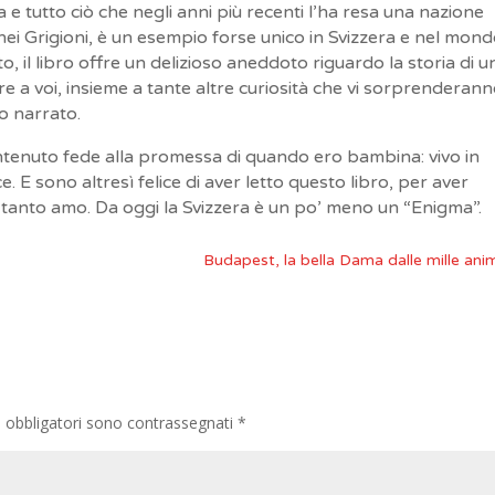
ia e tutto ciò che negli anni più recenti l’ha resa una nazione
 nei Grigioni, è un esempio forse unico in Svizzera e nel mond
, il libro offre un delizioso aneddoto riguardo la storia di u
re a voi, insieme a tante altre curiosità che vi sorprenderann
go narrato.
ntenuto fede alla promessa di quando ero bambina: vivo in
e. E sono altresì felice di aver letto questo libro, per aver
 tanto amo. Da oggi la Svizzera è un po’ meno un “Enigma”.
Budapest, la bella Dama dalle mille an
i obbligatori sono contrassegnati
*