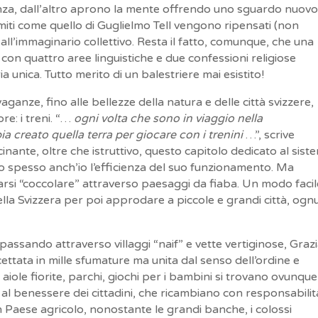
enza, dall’altro aprono la mente offrendo uno sguardo nuovo
 miti come quello di Guglielmo Tell vengono ripensati (non
 all’immaginario collettivo. Resta il fatto, comunque, che una
 con quattro aree linguistiche e due confessioni religiose
a unica. Tutto merito di un balestriere mai esistito!
avaganze, fino alle bellezze della natura e delle città svizzere,
re: i treni. “…
ogni volta che sono in viaggio nella
 creato quella terra per giocare con i trenini
…”, scrive
inante, oltre che istruttivo, questo capitolo dedicato al sist
o spesso anch’io l’efficienza del suo funzionamento. Ma
iarsi “coccolare” attraverso paesaggi da fiaba. Un modo faci
la Svizzera per poi approdare a piccole e grandi città, ogn
 passando attraverso villaggi “naif” e vette vertiginose, Graz
ccettata in mille sfumature ma unita dal senso dell’ordine e
 aiole fiorite, parchi, giochi per i bambini si trovano ovunque
à al benessere dei cittadini, che ricambiano con responsabilità
Paese agricolo, nonostante le grandi banche, i colossi