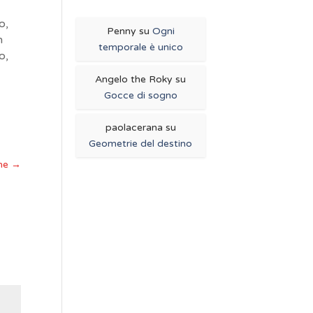
o,
Penny
su
Ogni
n
temporale è unico
o,
Angelo the Roky
su
Gocce di sogno
paolacerana
su
Geometrie del destino
ime
→