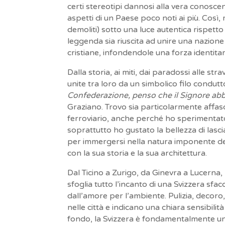
certi stereotipi dannosi alla vera conosc
aspetti di un Paese poco noti ai più. Così,
demoliti) sotto una luce autentica rispetto
leggenda sia riuscita ad unire una nazione
cristiane, infondendole una forza identitari
Dalla storia, ai miti, dai paradossi alle str
unite tra loro da un simbolico filo condutto
Confederazione, penso che il Signore abbia
Graziano. Trovo sia particolarmente affasc
ferroviario, anche perché ho sperimentat
soprattutto ho gustato la bellezza di lasc
per immergersi nella natura imponente del
con la sua storia e la sua architettura.
Dal Ticino a Zurigo, da Ginevra a Lucerna,
sfoglia tutto l’incanto di una Svizzera sfa
dall’amore per l’ambiente. Pulizia, decoro,
nelle città e indicano una chiara sensibilit
fondo, la Svizzera è fondamentalmente un 