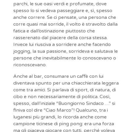
parchi, le sue oasi verdi e profumate, dove
spesso lo si vedeva passeggiare e, sì, spesso
anche correre. Se ci pensate, una persona che
corre quasi mai sorride, il volto è stravolto dalla
fatica e dall’ostinazione piuttosto che
rasserenato dal piacere della corsa stessa.
Invece lui riusciva a sorridere anche facendo
jogging, la sua passione, sorrideva e salutava le
persone che inevitabilmente lo conoscevano o
riconoscevano.
Anche al bar, consumare un caffè con lui
diventava spunto per una chiacchierata leggera
come tra amici. Si parlava di sport, di natura, di
cibo e non necessariamente di politica. Così,
spesso, dall’iniziale “Buongiorno Sindaco …” si
finiva col dire “Ciao Marco”! Qualcuno, tra i
luganesi più grandi, lo ricorda anche come
campione ticinese di ping pong: era una forza
ma gli piaceva giocare con tutti, perché voleva