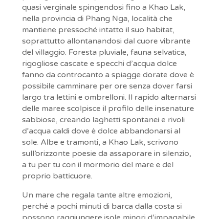
quasi verginale spingendosi fino a Khao Lak,
nella provincia di Phang Nga, località che
mantiene pressoché intatto il suo habitat,
soprattutto allontanandosi dal cuore vibrante
del villaggio. Foresta pluviale, fauna selvatica,
rigogliose cascate e specchi d’acqua dolce
fanno da controcanto a spiagge dorate dove è
possibile camminare per ore senza dover farsi
largo tra lettini e ombrelloni. Il rapido alternarsi
delle maree scolpisce il profilo delle insenature
sabbiose, creando laghetti spontanei e rivoli
d’acqua caldi dove è dolce abbandonarsi al
sole. Albe e tramonti, a Khao Lak, scrivono
sull’orizzonte poesie da assaporare in silenzio,
a tu per tu con il mormorio del mare e del
proprio batticuore.
Un mare che regala tante altre emozioni,
perché a pochi minuti di barca dalla costa si
possono raggiungere isole minori d’impagabile