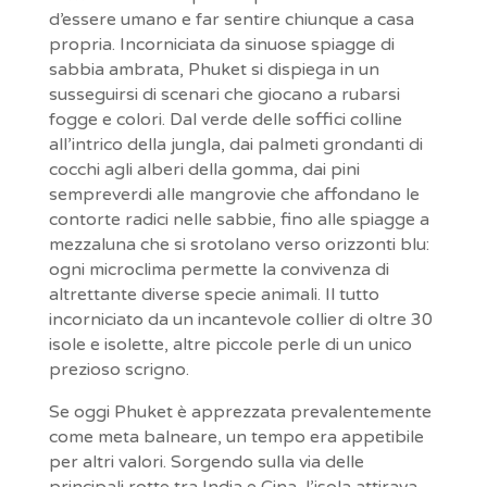
d’essere umano e far sentire chiunque a casa
propria. Incorniciata da sinuose spiagge di
sabbia ambrata, Phuket si dispiega in un
susseguirsi di scenari che giocano a rubarsi
fogge e colori. Dal verde delle soffici colline
all’intrico della jungla, dai palmeti grondanti di
cocchi agli alberi della gomma, dai pini
sempreverdi alle mangrovie che affondano le
contorte radici nelle sabbie, fino alle spiagge a
mezzaluna che si srotolano verso orizzonti blu:
ogni microclima permette la convivenza di
altrettante diverse specie animali. Il tutto
incorniciato da un incantevole collier di oltre 30
isole e isolette, altre piccole perle di un unico
prezioso scrigno.
Se oggi Phuket è apprezzata prevalentemente
come meta balneare, un tempo era appetibile
per altri valori. Sorgendo sulla via delle
principali rotte tra India e Cina, l’isola attirava