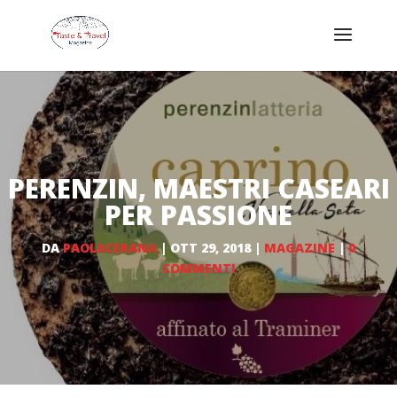
PERENZIN, MAESTRI CASEARI
PER PASSIONE
DA
PAOLACERANA
|
OTT 29, 2018
|
MAGAZINE
|
0
COMMENTI