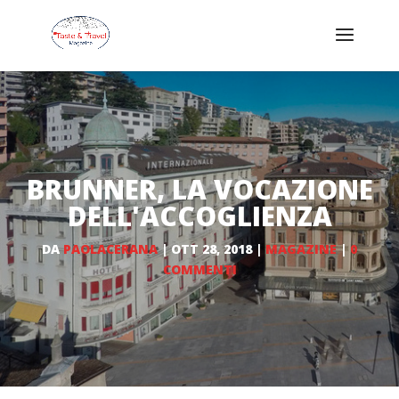
BRUNNER, LA VOCAZIONE
DELL'ACCOGLIENZA
DA
PAOLACERANA
|
OTT 28, 2018
|
MAGAZINE
|
0
COMMENTI