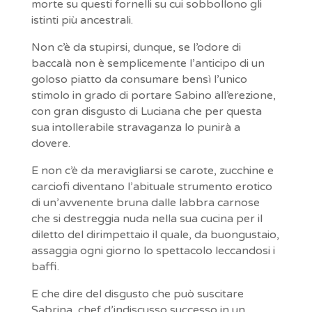
morte su questi fornelli su cui sobbollono gli
istinti più ancestrali.
Non c’è da stupirsi, dunque, se l’odore di
baccalà non è semplicemente l’anticipo di un
goloso piatto da consumare bensì l’unico
stimolo in grado di portare Sabino all’erezione,
con gran disgusto di Luciana che per questa
sua intollerabile stravaganza lo punirà a
dovere.
E non c’è da meravigliarsi se carote, zucchine e
carciofi diventano l’abituale strumento erotico
di un’avvenente bruna dalle labbra carnose
che si destreggia nuda nella sua cucina per il
diletto del dirimpettaio il quale, da buongustaio,
assaggia ogni giorno lo spettacolo leccandosi i
baffi.
E che dire del disgusto che può suscitare
Sabrina, chef d’indiscusso successo in un