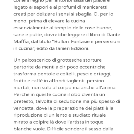
come il regno per antonomasia del piacere
legato ai sapori e ai profumi di manicaretti
creati per deliziare i sensi si sbaglia. O, per lo
meno, prima di elevare la cucina
essenzialmente al templio delle cose buone,
sane e pulite, dovrebbe leggere il libro di Dante
Maffia, dal titolo “Bollori. Fantasie e perversioni
in cucina”, edito da Ianieri Edizioni.
Un palcoscenico di grottesche storture
partorite da menti a dir poco eccentriche
trasforma pentole e coltelli, pesci e ortaggi,
frutta e caffè in affondi taglienti, persino
mortali, non solo al corpo ma anche all’anima.
Perché in queste cucine il cibo diventa un
pretesto, talvolta di seduzione ma più spesso di
vendetta, dove la preparazione dei piatti è la
riproduzione di un lento e studiato rituale
mirato a colpire là dove l’artista in toque
blanche vuole. Difficile scindere il sesso dalla