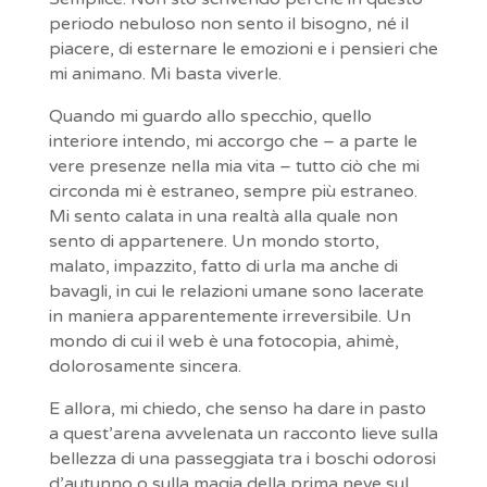
periodo nebuloso non sento il bisogno, né il
piacere, di esternare le emozioni e i pensieri che
mi animano. Mi basta viverle.
Quando mi guardo allo specchio, quello
interiore intendo, mi accorgo che – a parte le
vere presenze nella mia vita – tutto ciò che mi
circonda mi è estraneo, sempre più estraneo.
Mi sento calata in una realtà alla quale non
sento di appartenere. Un mondo storto,
malato, impazzito, fatto di urla ma anche di
bavagli, in cui le relazioni umane sono lacerate
in maniera apparentemente irreversibile. Un
mondo di cui il web è una fotocopia, ahimè,
dolorosamente sincera.
E allora, mi chiedo, che senso ha dare in pasto
a quest’arena avvelenata un racconto lieve sulla
bellezza di una passeggiata tra i boschi odorosi
d’autunno o sulla magia della prima neve sul