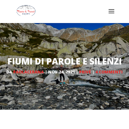
FIUMI DI PAROLE E SILENZI
DA
PAOLACERANA
|
NOV 24, 2021
|
PRIVÉ
|
4 COMMENTI