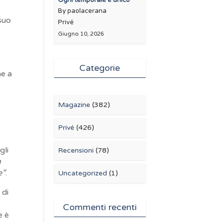
Ogni temporale è unico
a
By paolacerana
suo
Privé
Giugno 10, 2026
Categorie
he a
Magazine
(382)
Privé
(426)
gli
Recensioni
(78)
n
e”
.
Uncategorized
(1)
 di
Commenti recenti
e è