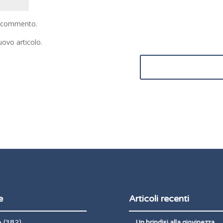
io commento.
uovo articolo.
e
Articoli recenti
e
(382)
Un brindisi alla giovinezza