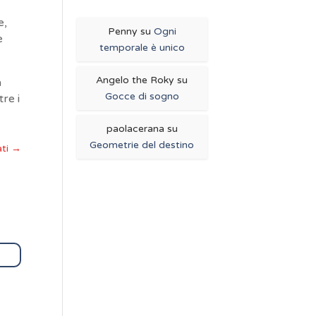
e,
Penny
su
Ogni
e
temporale è unico
Angelo the Roky
su
a
Gocce di sogno
re i
paolacerana
su
Geometrie del destino
ati
→
ndi