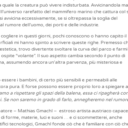
a quale la creatura può vivere indisturbata. Avvicinandola m
ll’universo rarefatto del mammifero marino che cattura col 
i avvicina eccessivamente, se si oltrepassa la soglia del
 al rumore dell’uomo, dei porti e delle industrie.
 cogliere in questi giorni, pochi conoscono o hanno capito il
rficiali mi hanno spinto a scrivere queste righe. Premesso c
estetica, trovo divertente svoltare la curva del parco e farmi
spite “volante”. Il suo aspetto cambia secondo il punto di
mina, assumendo ancora un’altra parvenza, più misteriosa e
 essere i bambini, di certo più sensibili e permeabili alle
ncora pura. E forse possono essere proprio loro a spiegare a
amo a rispettare gli spazi della balena, essa ci ripagherà co
si. Se non saremo in grado di farlo, annegheremo nel rumor
 creatore – Mathias Gmachl – estroso artista austriaco capace
 di forme, materie, luci e suoni … e ci scommetterei, anche
ifici tecnologici, Gmachl fonde ciò che è familiare con ciò ch