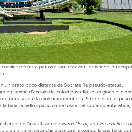
la cornice perfetta per ospitare creazioni artistiche, da scopr
za.
 in un prato poco distante da Socrate (la pseudo-statua,
da lamine d’acciaio dai colori pastello, in un gioco di pieni
ereo nonostante la mole imponente. Le 5 tonnellate di peso e
re la balena nello spazio come fosse nel suo ambiente vitale,
è il titolo dell’installazione, ovvero
“Echi, una voce dalle acq
 fa solo ammirare ma anche ascoltare, essendo la sua base do