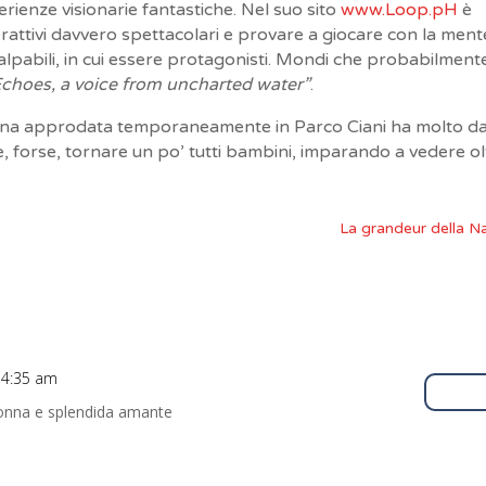
erienze visionarie fantastiche. Nel suo sito
www.Loop.pH
è
nterattivi davvero spettacolari e provare a giocare con la ment
lpabili, in cui essere protagonisti. Mondi che probabilment
Echoes, a voice from uncharted water”
.
alena approdata temporaneamente in Parco Ciani ha molto d
 forse, tornare un po’ tutti bambini, imparando a vedere olt
La grandeur della N
e 4:35 am
Rispo
onna e splendida amante