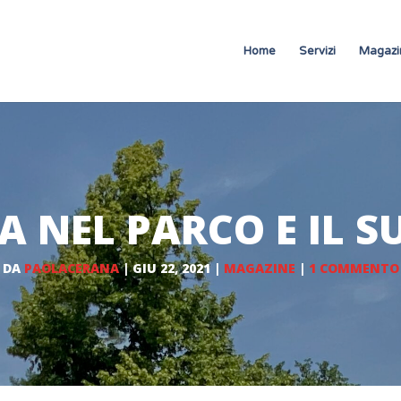
Home
Servizi
Magazi
A NEL PARCO E IL S
DA
PAOLACERANA
|
GIU 22, 2021
|
MAGAZINE
|
1 COMMENTO