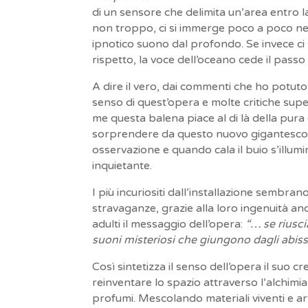
di un sensore che delimita un’area entro l
non troppo, ci si immerge poco a poco ne
ipnotico suono dal profondo. Se invece ci s
rispetto, la voce dell’oceano cede il passo
A dire il vero, dai commenti che ho potuto
senso di quest’opera e molte critiche supe
me questa balena piace al di là della pura 
sorprendere da questo nuovo gigantesco o
osservazione e quando cala il buio s’illu
inquietante.
I più incuriositi dall’installazione sembrano
stravaganze, grazie alla loro ingenuità a
adulti il messaggio dell’opera:
“… se riusci
suoni misteriosi che giungono dagli abis
Così sintetizza il senso dell’opera il suo
reinventare lo spazio attraverso l’alchimia
profumi. Mescolando materiali viventi e art