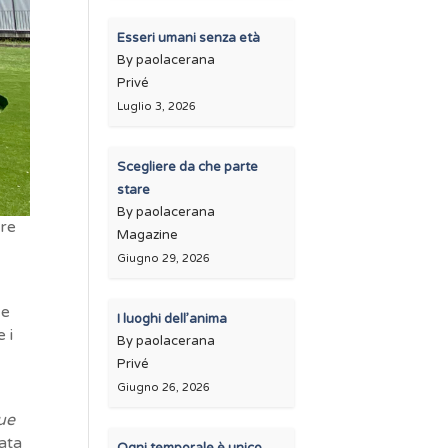
Esseri umani senza età
By paolacerana
Privé
Luglio 3, 2026
Scegliere da che parte
stare
By paolacerana
ire
Magazine
Giugno 29, 2026
 e
I luoghi dell’anima
 i
By paolacerana
Privé
Giugno 26, 2026
ue
tata