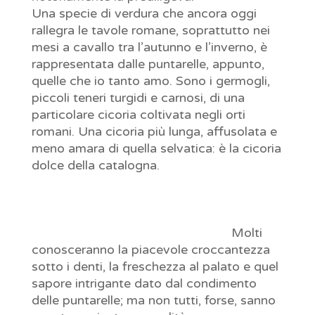
Una specie di verdura che ancora oggi
rallegra le tavole romane, soprattutto nei
mesi a cavallo tra l’autunno e l’inverno, è
rappresentata dalle puntarelle, appunto,
quelle che io tanto amo. Sono i germogli,
piccoli teneri turgidi e carnosi, di una
particolare cicoria coltivata negli orti
romani. Una cicoria più lunga, affusolata e
meno amara di quella selvatica: è la cicoria
dolce della catalogna.
Coltivata già
duemila anni fa, si distingue dalle altre per
quegli steli floreali, le puntarelle appunto,
che sporgendo dal cespo conferiscono al
mazzo la classica forma allungata.
Molti
conosceranno la piacevole croccantezza
sotto i denti, la freschezza al palato e quel
sapore intrigante dato dal condimento
delle puntarelle; ma non tutti, forse, sanno