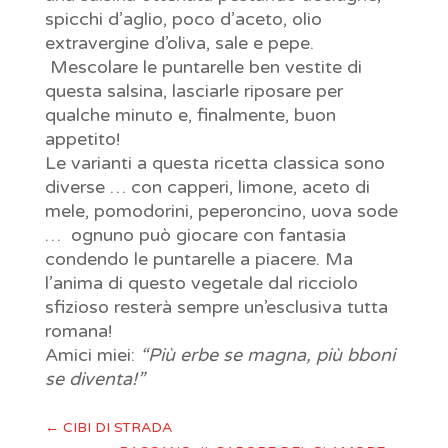
spicchi d’aglio, poco d’aceto, olio
extravergine d’oliva, sale e pepe.
Mescolare le puntarelle ben vestite di
questa salsina, lasciarle riposare per
qualche minuto e, finalmente, buon
appetito!
Le varianti a questa ricetta classica sono
diverse … con capperi, limone, aceto di
mele, pomodorini, peperoncino, uova sode
… ognuno può giocare con fantasia
condendo le puntarelle a piacere. Ma
l’anima di questo vegetale dal ricciolo
sfizioso resterà sempre un’esclusiva tutta
romana!
Amici miei:
“Più erbe se magna, più bboni
se diventa!”
←
CIBI DI STRADA