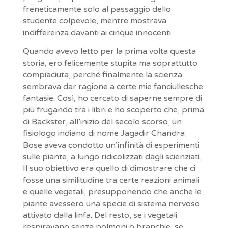
freneticamente solo al passaggio dello
studente colpevole, mentre mostrava
indifferenza davanti ai cinque innocenti.
Quando avevo letto per la prima volta questa
storia, ero felicemente stupita ma soprattutto
compiaciuta, perché finalmente la scienza
sembrava dar ragione a certe mie fanciullesche
fantasie. Così, ho cercato di saperne sempre di
più frugando tra i libri e ho scoperto che, prima
di Backster, all’inizio del secolo scorso, un
fisiologo indiano di nome Jagadir Chandra
Bose aveva condotto un’infinità di esperimenti
sulle piante, a lungo ridicolizzati dagli scienziati.
Il suo obiettivo era quello di dimostrare che ci
fosse una similitudine tra certe reazioni animali
e quelle vegetali, presupponendo che anche le
piante avessero una specie di sistema nervoso
attivato dalla linfa. Del resto, se i vegetali
respiravano senza polmoni o branchie, se