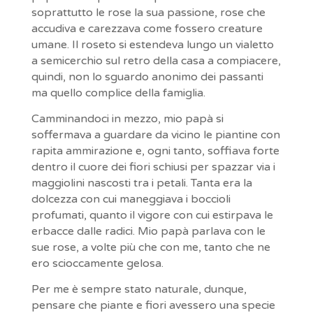
soprattutto le rose la sua passione, rose che
accudiva e carezzava come fossero creature
umane. Il roseto si estendeva lungo un vialetto
a semicerchio sul retro della casa a compiacere,
quindi, non lo sguardo anonimo dei passanti
ma quello complice della famiglia.
Camminandoci in mezzo, mio papà si
soffermava a guardare da vicino le piantine con
rapita ammirazione e, ogni tanto, soffiava forte
dentro il cuore dei fiori schiusi per spazzar via i
maggiolini nascosti tra i petali. Tanta era la
dolcezza con cui maneggiava i boccioli
profumati, quanto il vigore con cui estirpava le
erbacce dalle radici. Mio papà parlava con le
sue rose, a volte più che con me, tanto che ne
ero scioccamente gelosa.
Per me è sempre stato naturale, dunque,
pensare che piante e fiori avessero una specie