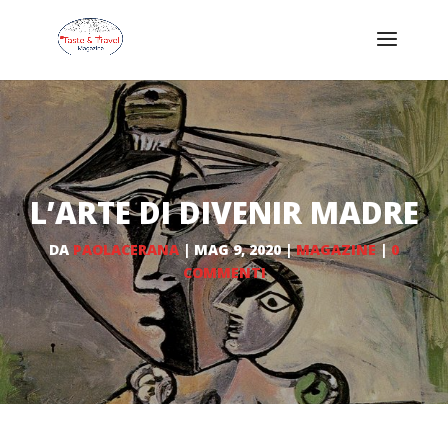
L’ARTE DI DIVENIR MADRE
DA
PAOLACERANA
|
MAG 9, 2020
|
MAGAZINE
|
0
COMMENTI