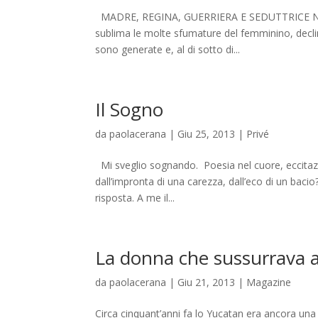
MADRE, REGINA, GUERRIERA E SEDUTTRICE Nel tea
sublima le molte sfumature del femminino, declina
sono generate e, al di sotto di...
Il Sogno
da
paolacerana
|
Giu 25, 2013
|
Privé
Mi sveglio sognando. Poesia nel cuore, eccitazi
dall’impronta di una carezza, dall’eco di un baci
risposta. A me il...
La donna che sussurrava ai
da
paolacerana
|
Giu 21, 2013
|
Magazine
Circa cinquant’anni fa lo Yucatan era ancora una