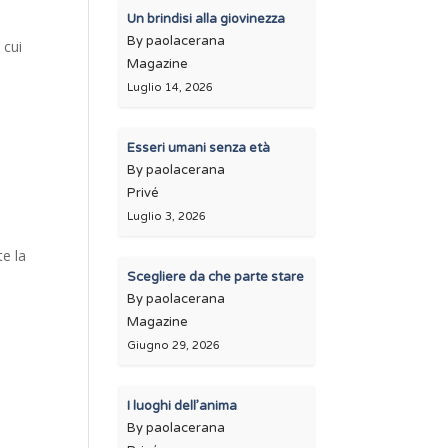
Un brindisi alla giovinezza
By paolacerana
 cui
Magazine
Luglio 14, 2026
Esseri umani senza età
By paolacerana
Privé
Luglio 3, 2026
te la
Scegliere da che parte stare
By paolacerana
Magazine
Giugno 29, 2026
I luoghi dell’anima
By paolacerana