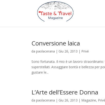
Conversione laica
da
paolacerana
|
Giu 26, 2013
|
Privé
Sono fortunata. Il mio è un lavoro straordinario: v
superstellati. Assaggiare bontà e bellezza per poi s
gustare le...
L’Arte dell’Essere Donna
da
paolacerana
|
Giu 26, 2013
|
Magazine
,
Priv