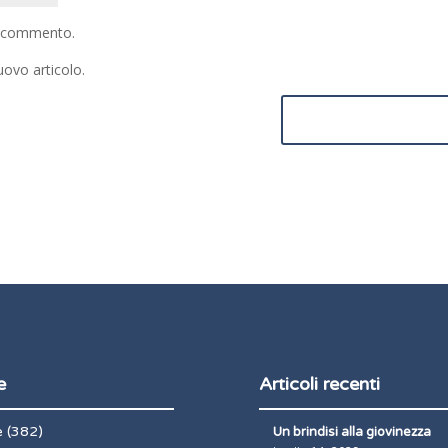
io commento.
uovo articolo.
e
Articoli recenti
e
(382)
Un brindisi alla giovinezza