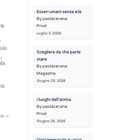
Esseri umani senza età
e
By paolacerana
re
Privé
Luglio 3, 2026
e
solo
Scegliere da che parte
,
stare
ola
By paolacerana
Magazine
Giugno 29, 2026
na
I luoghi dell’anima
By paolacerana
Privé
nto
→
Giugno 26, 2026