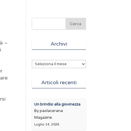
tà –
Archivi
i
Archivi
er
tare
Articoli recenti
rsi
Un brindisi alla giovinezza
By paolacerana
Magazine
Luglio 14, 2026
a