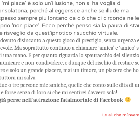
‘mi piace’ è solo un’illusione, non si ha voglia di
consolatoria, perché alleggerisce anche se illude ma
i spesso sempre più lontano da ciò che ci circonda nell
rio ‘non piace’. Ecco perché penso sia la paura di sta
e risveglio da quest’ipnotico risucchio virtuale.
 dovuto disincanto a questo gioco di prestigio, senza urgenza 
cevole. Ma soprattutto continuo a chiamare ‘amica’ e ‘amico’ 
di una mano. E per quanto riguarda lo spauracchio del silenzio
municare e non-condividere, e dunque del rischio di restare s
e e solo un grande piacere, mai un timore, un piacere che ho
 tuttora mi salva.
due o tre persone mie amiche, quelle che conto sulle dita di u
forse senza di loro sì che mi sentirei davvero sola!
già perse nell’attrazione fatalmortale di Facebook
Le ali che m’inve