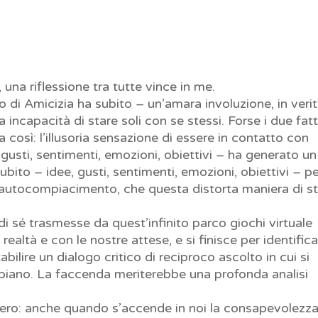
 una riflessione tra tutte vince in me.
tto di Amicizia ha subito – un’amara involuzione, in veri
 incapacità di stare soli con se stessi. Forse i due fatt
 così: l’illusoria sensazione di essere in contatto con
gusti, sentimenti, emozioni, obiettivi – ha generato un
bito – idee, gusti, sentimenti, emozioni, obiettivi – p
 autocompiacimento, che questa distorta maniera di s
i sé trasmesse da quest’infinito parco giochi virtuale
altà e con le nostre attese, e si finisce per identifica
tabilire un dialogo critico di reciproco ascolto in cui si
piano. La faccenda meriterebbe una profonda analisi
siero: anche quando s’accende in noi la consapevolezz