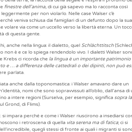
le
finestre dell’anima,
di cui già sapevo ma lo racconta così
, leggermente per non violarlo. Nelle case Walser c’è
erché veniva schiusa dai famigliari di un defunto dopo la su
e volare via come un uccello verso la libertà eterna. Un tocc
ità di questa gente.
, anche nella lingua: il dialetto, quel
Schlächttitsch
(Schlec
to non è e ce lo spiega rendendolo vivo. I dialetti Walser son
 e Krebs ci ricorda che
la lingua è un importante patrimonio
to e … a differenza delle cattedrali o dei dipinti, non può e
ere parlata.
oniata anche dalla toponomastica: i Walser amavano dare un
identità, nomi che sono sopravvissuti all’oblio, dall’ansa di
ino a intere regioni (Surselva, per esempio, significa
sopra l
aul Grond, di Flims).
 si impara perché e come i Walser riuscirono a insediarsi co
noscono i retroscena di quella
vita serena ma di fatica
; ci si
incredibile, quegli stessi di fronte ai quali i migranti si son