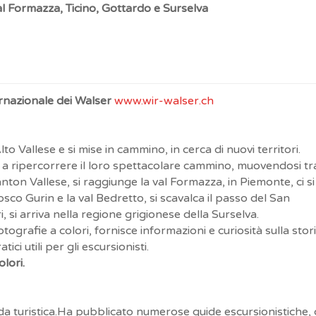
al Formazza, Ticino, Gottardo e Surselva
rnazionale dei Walser
www.wir-walser.ch
to Vallese e si mise in cammino, in cerca di nuovi territori.
a a ripercorrere il loro spettacolare cammino, muovendosi tr
 Canton Vallese, si raggiunge la val Formazza, in Piemonte, ci si
co Gurin e la val Bedretto, si scavalca il passo del San
 si arriva nella regione grigionese della Surselva.
ografie a colori, fornisce informazioni e curiosità sulla stor
ici utili per gli escursionisti.
olori.
ida turistica.Ha pubblicato numerose guide escursionistiche, 