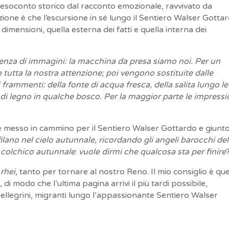
il resoconto storico dal racconto emozionale, ravvivato da
zione è che l’escursione in sé lungo il Sentiero Walser Gotta
dimensioni, quella esterna dei fatti e quella interna dei
nza di immagini: la macchina da presa siamo noi. Per un
utta la nostra attenzione; poi vengono sostituite dalle
i frammenti: della fonte di acqua fresca, della salita lungo le
o di legno in qualche bosco. Per la maggior parte le impressi
è messo in cammino per il Sentiero Walser Gottardo e giunt
ilano nel cielo autunnale, ricordando gli angeli barocchi del
 colchico autunnale
:
vuole dirmi che qualcosa sta per finire
rhei
, tanto per tornare al nostro Reno. Il mio consiglio è qu
i modo che l’ultima pagina arrivi il più tardi possibile,
 pellegrini, migranti lungo l’appassionante Sentiero Walser