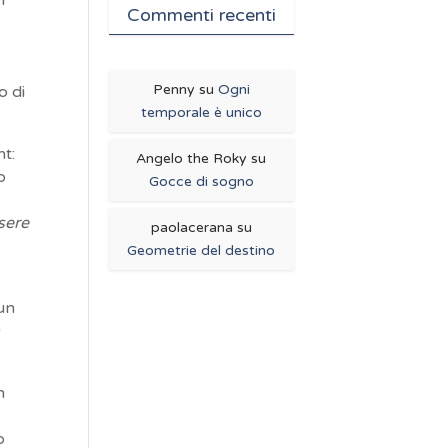
Commenti recenti
a
Penny
su
Ogni
o di
temporale è unico
ht:
Angelo the Roky
su
o
Gocce di sogno
ssere
paolacerana
su
Geometrie del destino
 un
a
n
o