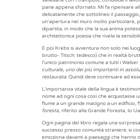
pane appena sfornato. Mi fa ripensare al
delicatamente che sottolineo il passaggio
un’apertura nel muro molto particolare, p
dipartita, in modo che la sua anima potess
architettonica poesia che rivela la sensibil
E poi Krebs si avventura non solo nei luoghi
brutto- Titsch: tedesco) che in realtà brut
l’unico patrimonio comune a tutti i Walser
culturale, uno dei più importanti in assolu
restaurata
. Quindi deve continuare ad ess
L’importanza vitale della lingua è testim
nome ad ogni cosa così che acquistasse un’
fiume a un grande macigno a un edificio, f
foresta
, riferito alla Grande Foresta, lo U
Ogni pagina del libro regala una sorpresa:
successo presso comunità straniere; si co
emoziona davanti a paesaggi che hanno dell’