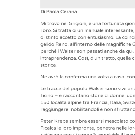
Di Paola Cerana
Mi trovo nei Grigioni, è una fortunata gior
libro. Si tratta di un manuale interessante
d’istinto accetto con entusiasmo. La coin
gelido Reno, all’interno delle magnifiche
perché i Walser son passati anche da qui, s
intraprendenza. Così, d’un tratto, quella
storica.
Ne avrò la conferma una volta a casa, con i
Le tracce del popolo Walser sono vive anc
Ticino – e raccontano storie di donne, uo
150 località alpine tra Francia, Italia, Sviz
raggiungere, nobilitandoli e non sfruttand
Peter Krebs sembra essersi mescolato con 
Ricalca le loro impronte, penetra nelle lo
vallesane con i trampoli
), condivide il lav