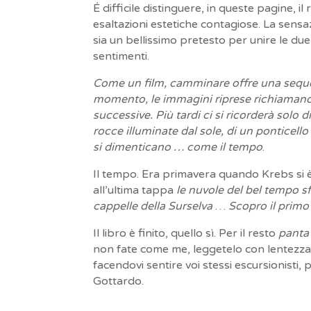
É difficile distinguere, in queste pagine, 
esaltazioni estetiche contagiose. La sensa
sia un bellissimo pretesto per unire le due 
sentimenti.
Come un film, camminare offre una seque
momento, le immagini riprese richiamano t
successive. Più tardi ci si ricorderà solo d
rocce illuminate dal sole, di un ponticell
si dimenticano … come il tempo
.
Il tempo. Era primavera quando Krebs si 
all’ultima tappa
le nuvole del bel tempo sf
cappelle della Surselva
…
Scopro il primo
Il libro è finito, quello sì. Per il resto
panta 
non fate come me, leggetelo con lentezza, d
facendovi sentire voi stessi escursionisti,
Gottardo.