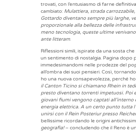
trovati, con l’entusiasmo di farne definitiv
cambiato:
Mulattiera, strada carrozzabile
Gottardo diventano sempre più larghe, vel
proporzionale alla bellezza delle infrast
meno tecnologia, queste ultime venivano r
ante litteram
.
Riflessioni simili, ispirate da una sosta ch
un sentimento di nostalgia. Pagina dopo pag
immedesimandomi nelle prodezze del popo
all’ombra dei suoi pensieri. Così, tornand
ho una nuova consapevolezza, perché h
il Canton Ticino si chiamano Rhein in tede
presto diventano torrenti impetuosi. Poi 
giovani fiumi vengono captati all’interno di
energia elettrica. A un certo punto tutta l
unirsi con il Rein Posteriur presso Reiche
bellissime ricordando le origini antichissi
geografia!
– concludendo che il Reno è u