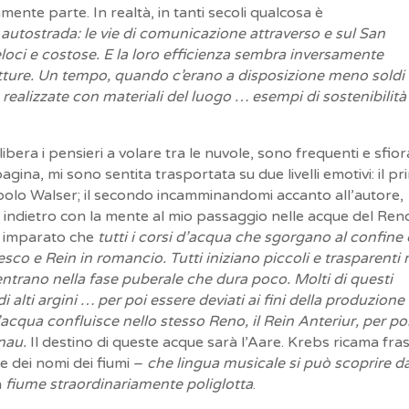
amente parte. In realtà, in tanti secoli qualcosa è
, autostrada: le vie di comunicazione attraverso e sul San
oci e costose. E la loro efficienza sembra inversamente
rutture. Un tempo, quando c’erano a disposizione meno soldi
ealizzate con materiali del luogo … esempi di sostenibilità
e libera i pensieri a volare tra le nuvole, sono frequenti e sfio
ina, mi sono sentita trasportata su due livelli emotivi: il pr
lo Walser; il secondo incamminandomi accanto all’autore,
o indietro con la mente al mio passaggio nelle acque del Ren
o imparato che
tutti i corsi d’acqua che sgorgano al confine
sco e Rein in romancio. Tutti iniziano piccoli e trasparenti
entrano nella fase puberale che dura poco. Molti di questi
 alti argini … per poi essere deviati ai fini della produzione 
’acqua confluisce nello stesso Reno, il Rein Anteriur, per po
nau.
Il destino di queste acque sarà l’Aare. Krebs ricama fras
me dei nomi dei fiumi –
che lingua musicale si può scoprire da
n
fiume straordinariamente poliglotta
.