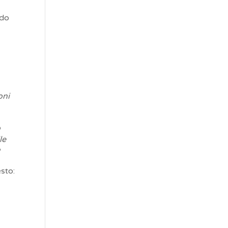
rdo
oni
o
le
?
esto: