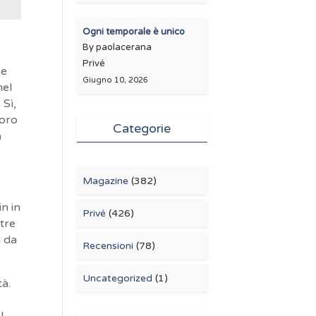
Ogni temporale è unico
By paolacerana
Privé
 e
Giugno 10, 2026
nel
 Sì,
loro
Categorie
à
Magazine
(382)
n in
Privé
(426)
tre
i da
Recensioni
(78)
Uncategorized
(1)
tà.
l