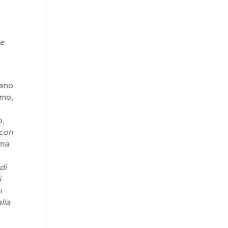
 e
rano
imo,
o,
 con
 ma
di
i
i
lla