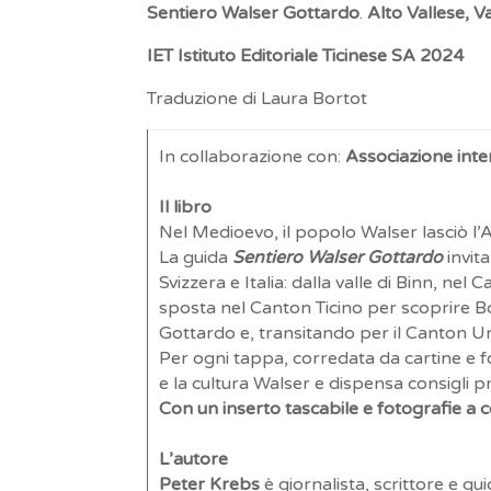
Sentiero Walser Gottardo
.
Alto Vallese, V
IET Istituto Editoriale Ticinese SA 2024
Traduzione di Laura Bortot
In collaborazione con:
Associazione inte
Il libro
Nel Medioevo, il popolo Walser lasciò l’Al
La guida
Sentiero Walser Gottardo
invit
Svizzera e Italia: dalla valle di Binn, nel
sposta nel Canton Ticino per scoprire Bos
Gottardo e, transitando per il Canton Uri,
Per ogni tappa, corredata da cartine e fot
e la cultura Walser e dispensa consigli prat
Con un inserto tascabile e fotografie a c
L’autore
Peter Krebs
è giornalista, scrittore e gu