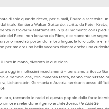
nata di sole quando ricevo, per e-mail, l’invito a recensire un
, dal titolo Sentiero Walser Gottardo, scritto da Peter Krebs,
cidenza di trovarmi esattamente in quel momento con i piedi 
 Gole del Reno, non lontano da Flims, è certamente un segno.
i sono insediati portando la loro lingua, la loro cultura e la 
 che per me era una bella vacanza diventa anche una curiosit
l libro in mano, divorato in due giorni.
ora oggi in moltissimi insediamenti – pensiamo a Bosco Guri
mini e bambini che, con immensa fatica, hanno colonizzato ol
zera, Lichtenstein, Germania e Austria, territori spesso difficil
oli.
loro, toccando le radici di questo popolo dalla forte identi
ro dimore svelandone il genio architettonico (
le casette
oro della terra, la raccolta della segale e respira il profumo de