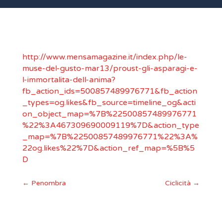
http://www.mensamagazine.it/index.php/le-
muse-del-gusto-mar13/proust-gli-asparagi-e-
l-immortalita-dell-anima?
fb_action_ids=500857489976771&fb_action
_types=og.likes&fb_source=timeline_og&acti
on_object_map=%7B%22500857489976771
%22%3A467309690009119%7D&action_type
_map=%7B%22500857489976771%22%3A%
22og.likes%22%7D&action_ref_map=%5B%5
D
←
Penombra
Ciclicità
→