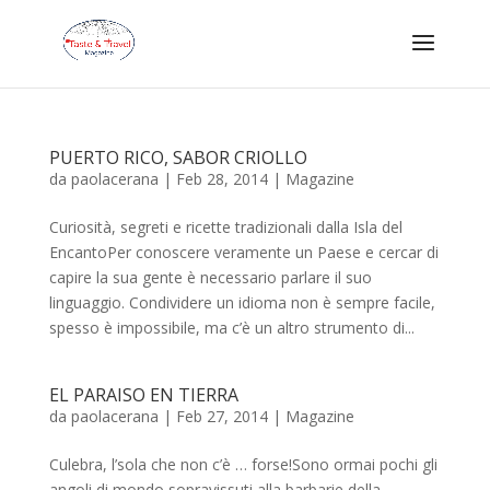
PUERTO RICO, SABOR CRIOLLO
da
paolacerana
|
Feb 28, 2014
|
Magazine
Curiosità, segreti e ricette tradizionali dalla Isla del
EncantoPer conoscere veramente un Paese e cercar di
capire la sua gente è necessario parlare il suo
linguaggio. Condividere un idioma non è sempre facile,
spesso è impossibile, ma c’è un altro strumento di...
EL PARAISO EN TIERRA
da
paolacerana
|
Feb 27, 2014
|
Magazine
Culebra, l’sola che non c’è … forse!Sono ormai pochi gli
angoli di mondo sopravissuti alla barbarie della