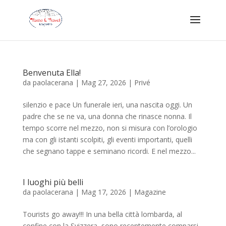
Benvenuta Ella!
da
paolacerana
|
Mag 27, 2026
|
Privé
silenzio e pace Un funerale ieri, una nascita oggi. Un
padre che se ne va, una donna che rinasce nonna. Il
tempo scorre nel mezzo, non si misura con l’orologio
ma con gli istanti scolpiti, gli eventi importanti, quelli
che segnano tappe e seminano ricordi. E nel mezzo...
I luoghi più belli
da
paolacerana
|
Mag 17, 2026
|
Magazine
Tourists go away!!! In una bella città lombarda, al
confine con la Svizzera, sono recentemente comparsi